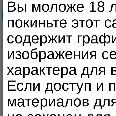
Вы моложе 18 ле
DemonRusi
Знакомьтесь...
Личные фо
покиньте этот с
45
DemonRusi
06.08.26 15:39
Альбом:
Личные фото
(3 фото)
содержит графи
Кто слижет йогурт? )))
изображения се
характера для 
Польз
Если доступ и 
материалов дл
1
20 из 100
+69
-1
Реал Краснодар. Край. Гетеро