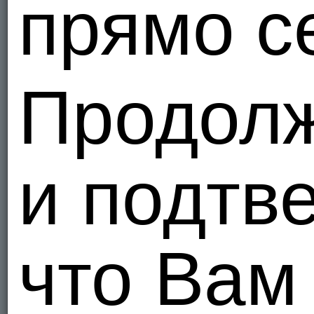
прямо с
0Dobraj
Нидер
3
Я - Гетеро
Продол
rtlhsdhj
talk ABOUT
Нидер
21
и подтв
Мы - Гетер
AlexKor
Нидер
3
что Вам
Я - Гетеро
Период