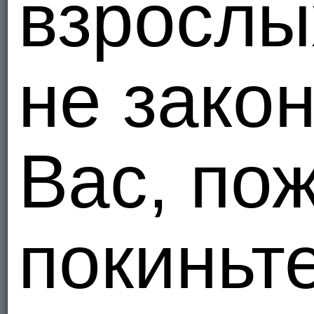
взрослы
borisiv
Нидер
1
не зако
Я - Гетеро
borisiv
Нидер
Вас, по
1
Я - Гетеро
slavniyx
покиньт
Росси
4
Я - Гетеро