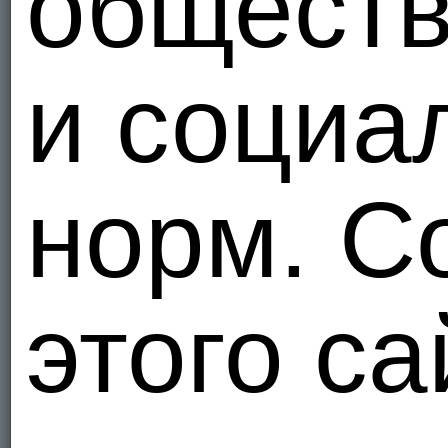
общест
и социа
норм. С
этого са