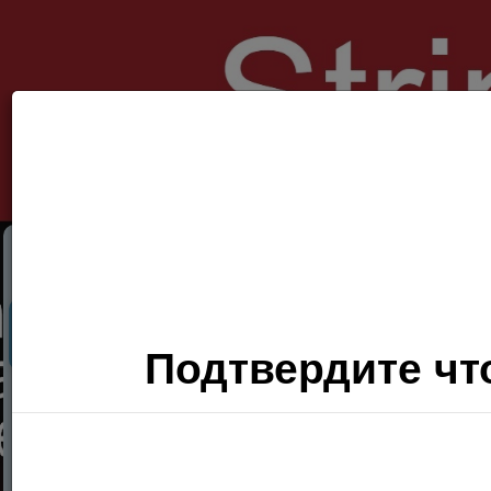
Секс Поиск
Фото
Видео
П
Подтвердите что
Хочу
сюда!