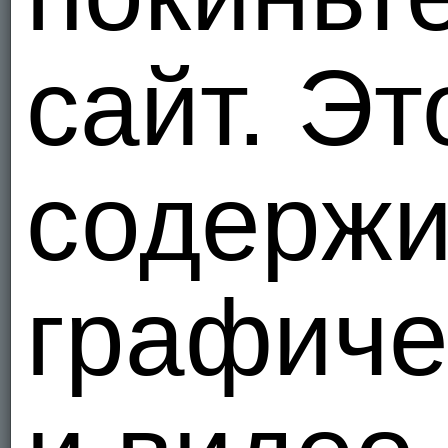
53
сайт. Эт
Я - Гетеро
Artur23
Нидер
1
содержи
Я - Гетеро
prettys
Нидер
графиче
7
Я - Гетеро
Maxisin
Cum facial 
Нидер