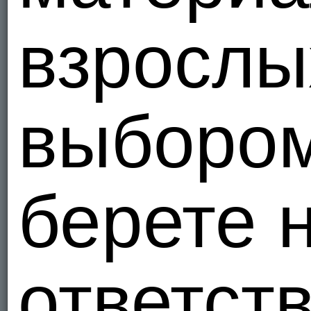
взрослы
выборо
берете 
ответст