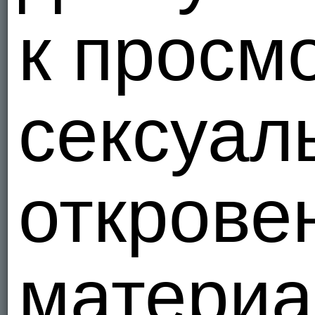
к просм
сексуал
открове
материа