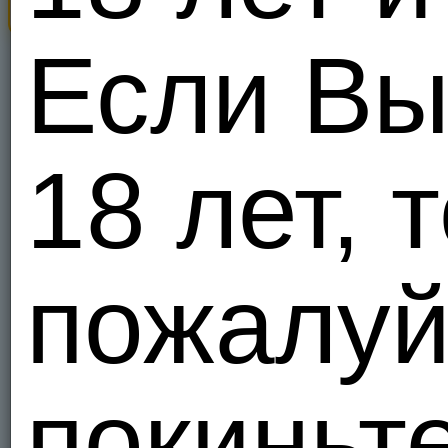
Нидер
1
Если Вы
Я - Гетеро
Robert1
Бельг
18 лет, т
1
Я - Гетеро
пожалуй
Fle4
32
Нидер
1
Я - Гетеро
покиньте
diankkk
Нидер