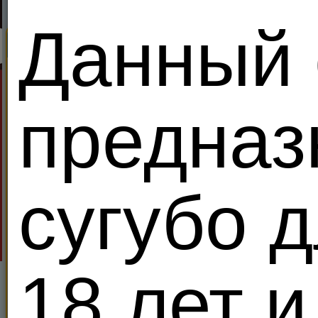
Данный 
Поиск
Секс Король Meendo
Найди партнеров дл
Все
Ищу:
В возра
Показывать только:
VIP 
предназ
Местоположение
Поиск
Расширенный поиск
Период
сугубо 
sweguy
Нидер
VIP
6
MANCHIN
36
18 лет и
Кто б соснул завтра вечерком?
Я - Гетеро
Правит уже
02:11:49
Свергнуть за
100
кредитов!
Kevin44