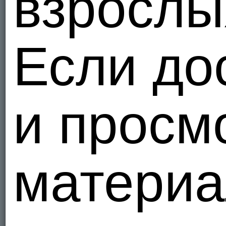
взрослы
Я - Гетеро
Trompa
Нидер
Если до
1
Я - Гетеро
и просм
Andy28
Да...сайт 
Нидер
3
Я - Гетеро
материа
Nknnnk
Нидер
1
Я - Гетеро