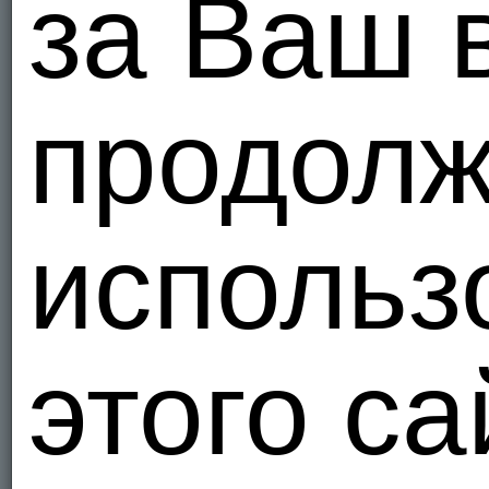
за Ваш 
продолж
использ
этого са