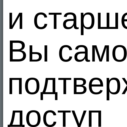
и старш
Вы само
подтвер
доступ