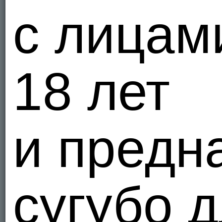
с лицам
18 лет
и предн
сугубо 