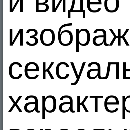
и видео
1
Я - Гетеро
изображ
fantasy
I love wome
Нидер
9
Я - Гетеро
сексуал
Bambi56
Нидер
1
характе
Я - Гетеро
DeniseDA
Rosa fume
Нидер
2