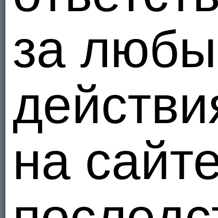
за люб
действи
на сайт
последс