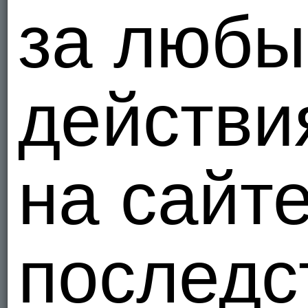
за люб
действи
на сайт
последс