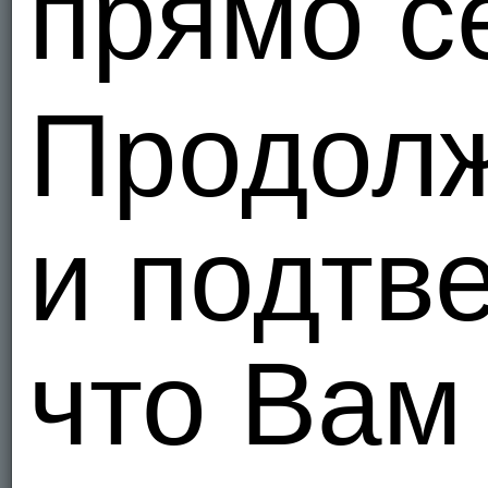
прямо с
https://t.m
Украи
2
Продол
Я - Би, ищ
kutasek
зараз в Ха
Украи
5
и подтв
Я - Би, ищ
hummus
Львів
Украи
что Вам
2
Я - Гетеро
Период