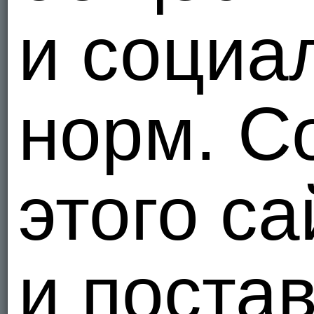
и социа
норм. С
этого са
и поста