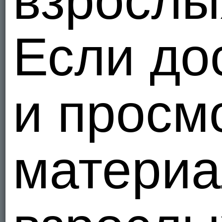
взрослы
Я - Гетеро
Petro33
Если до
Звичайна
Украи
1
Я - Гетеро
и просм
Sachax
Украи
2
Я - Гетеро
материа
Oldboys
Украи
1
Я - Гетеро