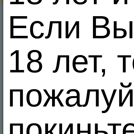
Шукаю дру
Украи
Если Вы
14
Я - Гомо, 
Fhhcc
18 лет, т
Украи
1
Я - Гетеро
пожалуй
3809775
Знайомлю
Украи
2
Я - Гетеро
покиньте
Fghjkoui
Украи