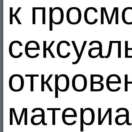
к просм
сексуал
открове
материа