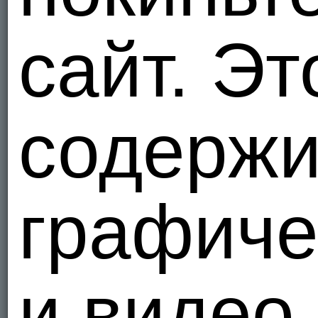
1
сайт. Эт
Я - Гетеро
andriy3
Украи
1
содержи
Я - Гетеро
Deny6
(Кросдрес
графиче
Украи
9
Я - Би, ищ
и видео
Petro86
Украи
1