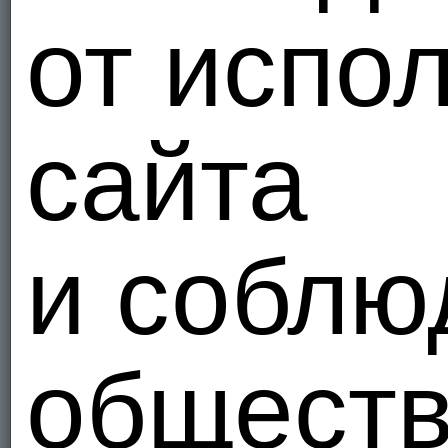
от испо
сайта
и соблю
общест