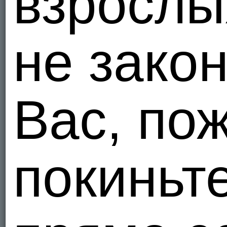
взрослы
polinka
Украи
6
не зако
Я - Гетеро
Molotplu
Вас, по
Украи
1
Я - Гетеро
покиньт
Bourbon
Украи
1
Я - Гетеро
Lyana06