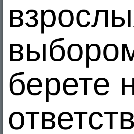
взрослы
выборо
берете 
ответст