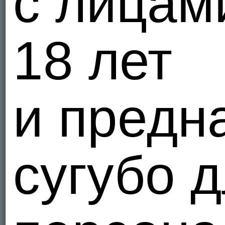
с лицам
18 лет
и предн
сугубо 