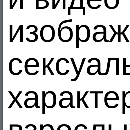
Я - Гетеро
изображ
Hezar1
Украи
5
сексуал
Я - Гетеро
Svenis3
Украи
1
характе
Я - Гетеро
pilote76
Украи
2