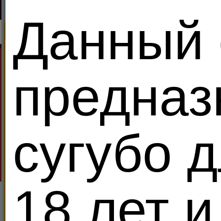
Данный 
Поиск
Секс Король Meendo
Найди партнеров дл
Все
Ищу:
В возра
Показывать только:
VIP 
предназ
Местоположение
Поиск
Расширенный поиск
Период
сугубо 
ooowyh
Украи
VIP
4
Zhenatik69
46
18 лет и
Правит уже
00:23:22
Я - Гетеро
Свергнуть за
137
кредитов!
Dick777