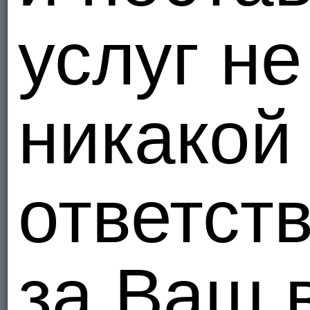
услуг не
никакой
ответст
за Ваш 