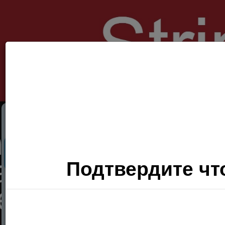
Секс Поиск
Фото
Видео
П
Подтвердите что
Хочу
сюда!