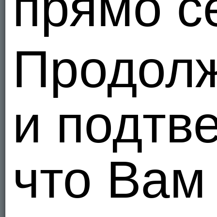
прямо с
Украи
1
Продол
Я - Гетеро
Slavash
Украи
1
и подтв
Я - Би, ищ
alexand
Девочки и
Украи
что Вам
75
Я - Би, ищ
Период