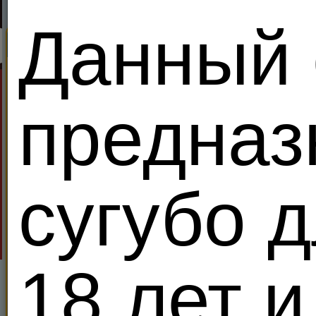
Данный 
Поиск
Секс Король Meendo
Найди партнеров дл
Все
Ищу:
В возра
Показывать только:
VIP 
предназ
Местоположение
Поиск
Расширенный поиск
Период
сугубо 
werter3
Росси
VIP
7
MANCHIN
36
18 лет и
Кто б соснул завтра вечерком?
Я - Гетеро
Правит уже
00:04:50
Свергнуть за
125
кредитов!
4i4erab