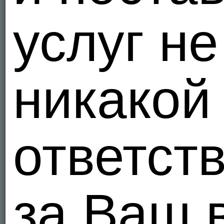
услуг не
никакой
ответст
за Ваш 