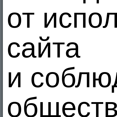
от испо
сайта
и соблю
общест