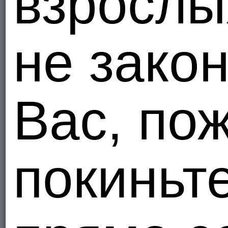
взрослы
Aleksan
Украи
не зако
1
Я - Гетеро
lipsa247
Вас, по
Украи
2
Я - Гетеро
покиньт
makeev
Митя
Украи
1
Я - Гетеро
Artem23