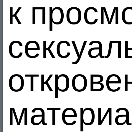
к просм
сексуал
открове
материа