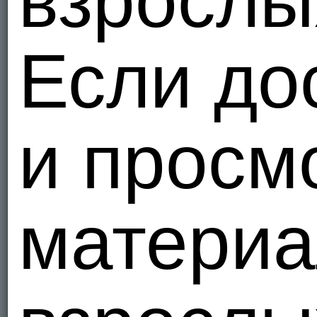
взрослы
Я - Би, ищ
R26eh
Если до
Украи
2
Я - Гетеро
и просм
82Denti
Украи
1
Я - Гетеро
материа
Anatoli1
maxray198
Украи
2
Я - Гетеро