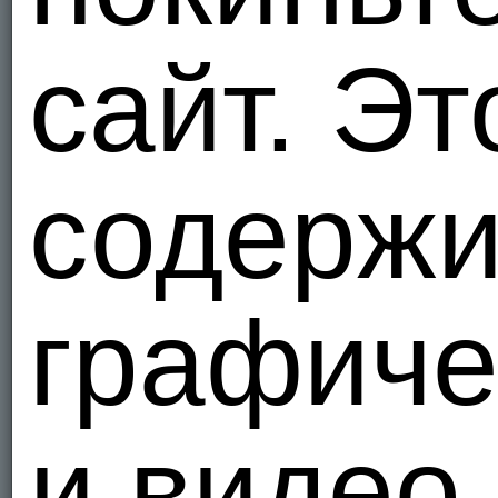
Украи
131
сайт. Эт
Я - Би, ищ
frantic69
Ой как хоч
Украи
содержи
4
Я - Гетеро
Pavel07
Хочу любв
графиче
Украи
8
Я - Гетеро
и видео
Mihail15
Украи
1