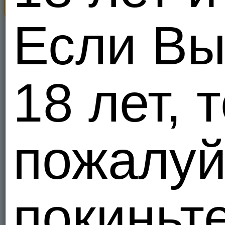
Приклады
Украи
Если Вы
254
Я - Гетеро
KisskaM
18 лет, т
Украи
5
Я - Би, ищ
пожалуй
PankoR
Кто с Дон
Украи
2
Я - Гетеро
покиньте
Campers
Кто хочет