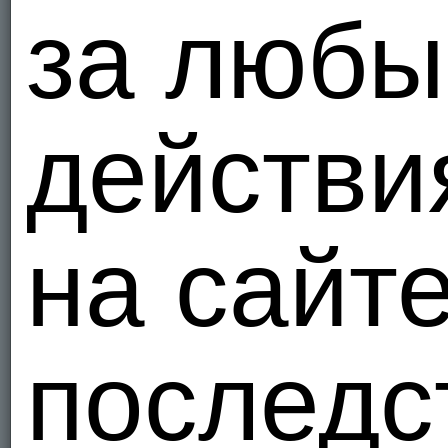
за люб
действи
на сайт
последс