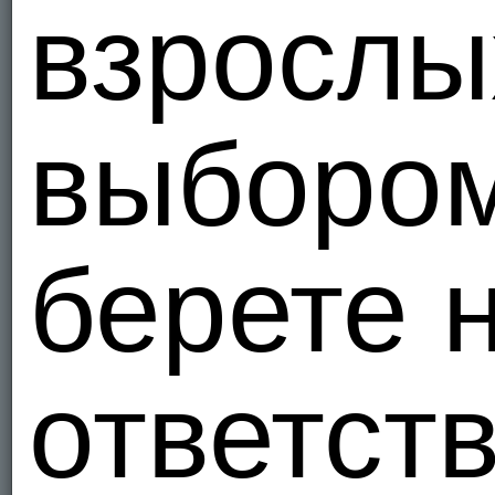
взрослы
выборо
берете 
ответст