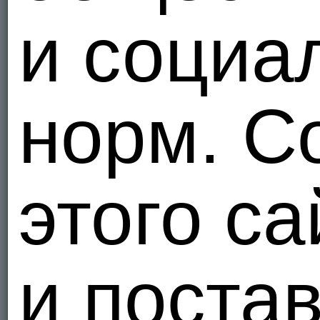
и социа
норм. С
этого са
и поста