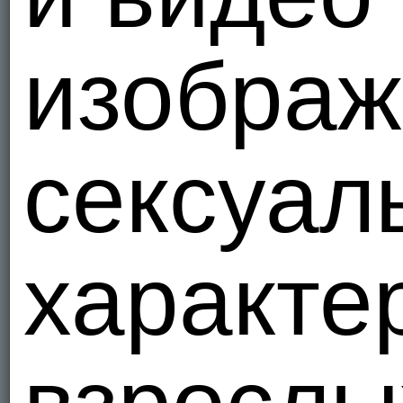
Я - Гетеро
изображ
jSorel
3
Украи
5
сексуал
Я - Би, ищ
leashko
Украи
1
характе
Я - Гетеро
Sertpurt
Украи
1