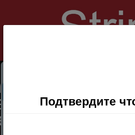
Секс Поиск
Фото
Видео
П
Подтвердите что
Хочу
сюда!