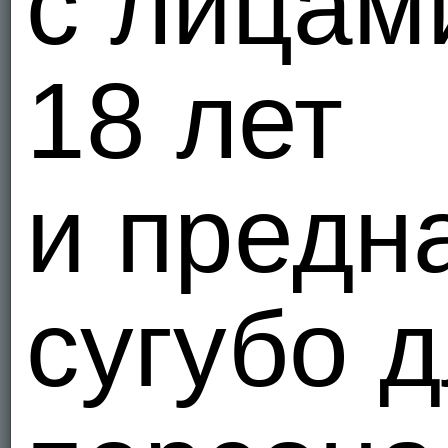
с лицам
18 лет
и предн
сугубо 