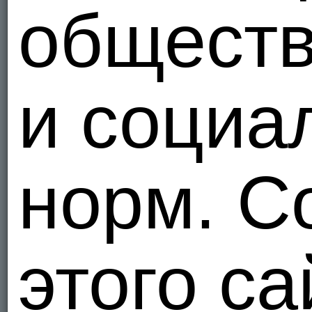
общест
и социа
норм. С
этого са