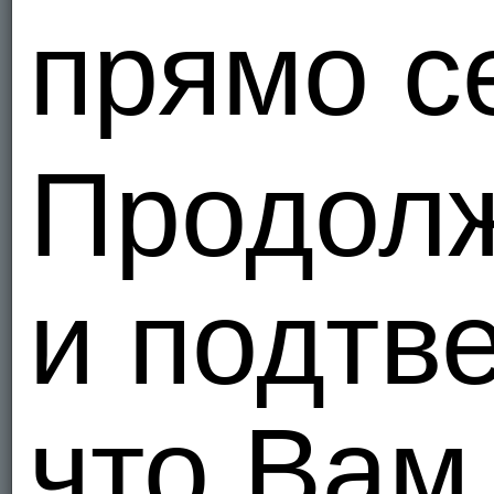
прямо с
Aluminu
Украи
1
Я - Гетеро
Продол
svetikk8
Украи
0
и подтв
Я - Гетеро
Fshhsd
Кого цікав
Украи
что Вам
1
Я - Гетеро