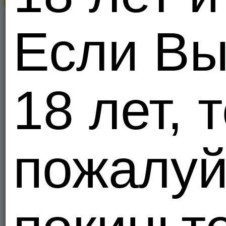
Шукаю адек
серпня, то
Если В
Украи
1
Я - Гетеро
andrij34
18 лет, т
Украи
3
Я - Гетеро
пожалуй
Pantero
solodkakis
Украи
42
Я - Гетеро
vtotv
Х