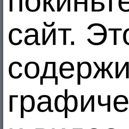
покиньте
Бі
Украи
4
сайт. Эт
Я - Гомо, 
Voldemor
В пошуку
Украи
содержи
2
Я - Гетеро
H0tAly0
Украи
графиче
2
Я - Гетеро
nathedi
Украи