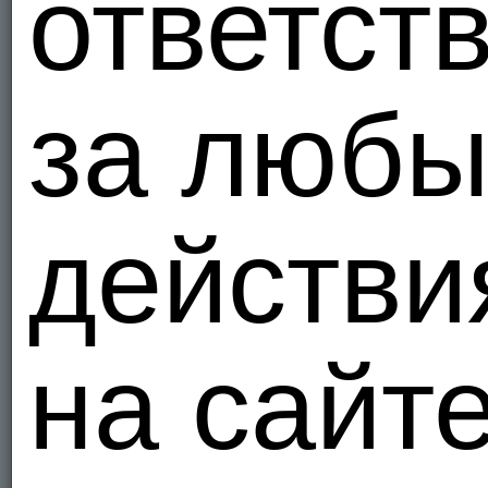
ответст
за люб
действи
на сайт