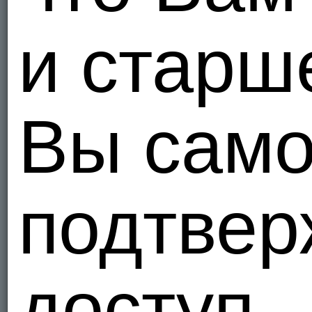
Период
и старш
Вы само
подтвер
доступ