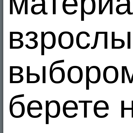
материа
взрослы
выборо
берете 