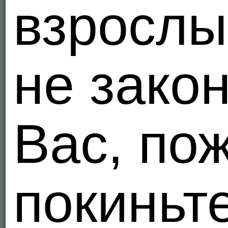
взрослы
Я - Гетеро
69Alina6
Украи
5
не зако
Я - Би, ищ
VovVova
Украи
Вас, по
1
Я - Гетеро
dronnyy
покиньт
Украи
1
Я - Гетеро