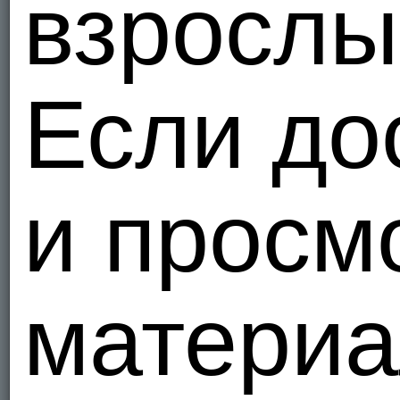
взрослы
Мы - Гетер
Vinogra
всем хоро
Если до
Украи
3
Я - Гетеро
и просм
Zazhim
Стану хо
стану Вам
Украи
43
Я - Гетеро
материа
Babxjns
Украи
1