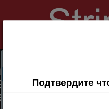
Секс Поиск
Фото
Видео
П
Подтвердите что
Хочу
сюда!