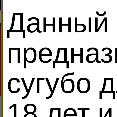
Данный 
Поиск
Секс Король Meendo
Найди партнеров дл
Все
Ищу:
В возра
Показывать только:
VIP 
предназ
Местоположение
Поиск
Расширенный поиск
Период
сугубо 
rom874
Украи
VIP
kkk5
53
1
18 лет и
Правит уже
00:26:08
Я - Гетеро
Свергнуть за
125
кредитов!
YeKirillo