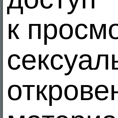
к просм
сексуал
открове