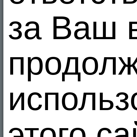
за Ваш 
продолж
использ
этого са