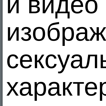
и видео
1
Я - Гетеро
изображ
lidanya
ВИРТ!! По
Украи
89
Я - Гетеро
сексуал
welkooo
в поисках
Украи
4
характе
Я - Гетеро
mapik1
Обмін фот
Украи
1